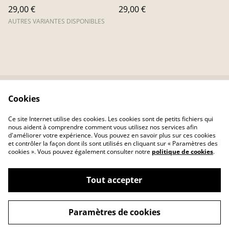
29,00 €
29,00 €
AUTRES VARIANTES DISPONIBLES
Cookies
Me contacter
Termes Juridiques
Politique de
Politique des Cookies
Ce site Internet utilise des cookies. Les cookies sont de petits fichiers qui
confidentialité
nous aident à comprendre comment vous utilisez nos services afin
d'améliorer votre expérience. Vous pouvez en savoir plus sur ces cookies
et contrôler la façon dont ils sont utilisés en cliquant sur « Paramètres des
cookies ». Vous pouvez également consulter notre
politique de cookies
.
Tout accepter
©
2026
CHARLOTTEFIL
Paramètres de cookies
powered by