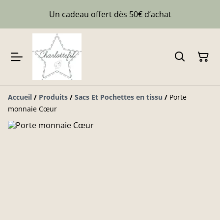
Un cadeau offert dès 50€ d’achat
Accueil
/
Produits
/
Sacs Et Pochettes en tissu
/
Porte
monnaie Cœur