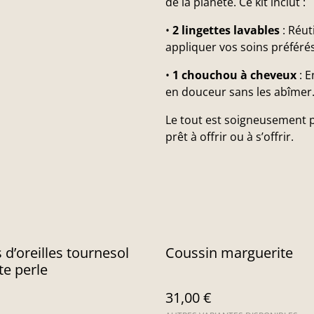
de la planète. Ce kit inclut :
•
2 lingettes lavables
: Réut
appliquer vos soins préférés
•
1 chouchou à cheveux
: E
en douceur sans les abîmer
Le tout est soigneusement 
prêt à offrir ou à s’offrir.
 d’oreilles tournesol
Coussin marguerite
te perle
31,00 €