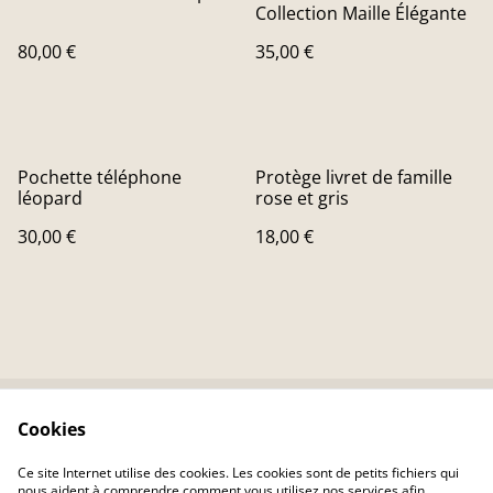
Collection Maille Élégante
80,00 €
35,00 €
Pochette téléphone
Protège livret de famille
léopard
rose et gris
30,00 €
18,00 €
Cookies
Me contacter
Termes Juridiques
Politique de
Politique des Cookies
Ce site Internet utilise des cookies. Les cookies sont de petits fichiers qui
confidentialité
nous aident à comprendre comment vous utilisez nos services afin