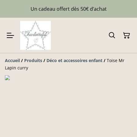
Un cadeau offert dès 50€ d’achat
Accueil
/
Produits
/
Déco et accessoires enfant
/
Toise Mr
Lapin curry