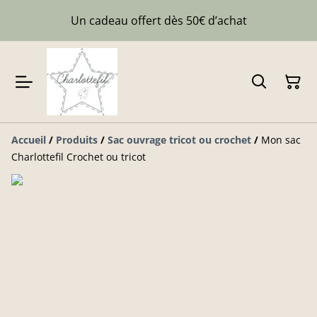
Un cadeau offert dès 50€ d’achat
Accueil
/
Produits
/
Sac ouvrage tricot ou crochet
/
Mon sac
Charlottefil Crochet ou tricot