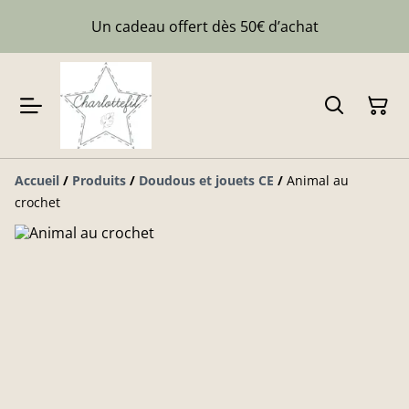
Un cadeau offert dès 50€ d’achat
Accueil
/
Produits
/
Doudous et jouets CE
/
Animal au
crochet